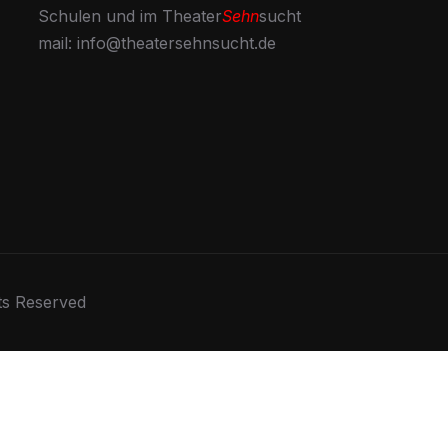
Schulen und im Theater
Sehn
sucht
mail: info@theatersehnsucht.de
ts Reserved