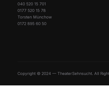
040 520 15 701
0177 520 15 78
Torsten Münchow
0172 895 60 50
Copyright © 2024 — TheaterSehnsucht. All Righ