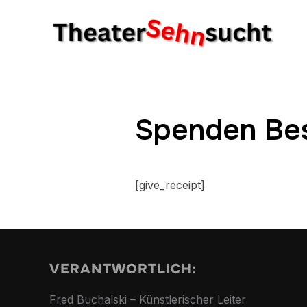
Spenden Bes
[give_receipt]
VERANTWORTLICH:
Fred Buchalski – Künstlerischer Leiter