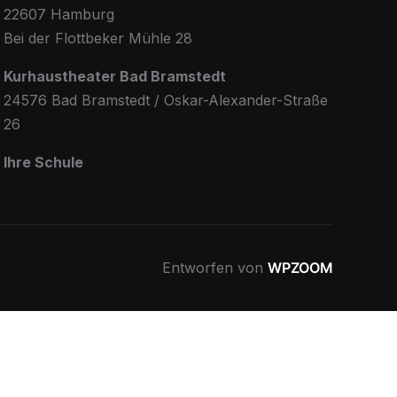
22607 Hamburg
Bei der Flottbeker Mühle 28
Kurhaustheater Bad Bramstedt
24576 Bad Bramstedt / Oskar-Alexander-Straße
26
Ihre Schule
Entworfen von
WPZOOM