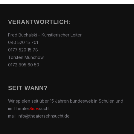
VERANTWORTLICH:
Fred Buchalski – Künstlerischer Leiter
040 520 15 701
0177 520 15 78
Torsten Münchow
0172 895 60 50
SEIT WANN?
Wir spielen seit über 15 Jahren bundesweit in Schulen und
im Theater
Sehn
sucht
mail: info@theatersehnsucht.de